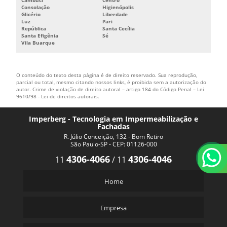
Consolação
Higienópolis
Glicério
Liberdade
Luz
Pari
República
Santa Cecília
Santa Efigênia
Sé
Vila Buarque
O conteúdo do texto desta página é de direito reservado. Sua reprodução,
parcial ou total, mesmo citando nossos links, é proibida sem a autorização do
autor. Crime de violação de direito autoral – artigo 184 do Código Penal –
Lei
9610/98 - Lei de direitos autorais
.
Imperberg - Tecnologia em Impermeabilização e
Fachadas
R. Júlio Conceição, 132 - Bom Retiro
São Paulo-SP - CEP: 01126-000
4306-4066
4306-4046
11
/
11
Home
Empresa