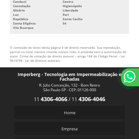
Cambuci
Centro
Consolação
Higienópolis
Glicério
Liberdade
Luz
Pari
República
Santa Cecília
Santa Efigênia
Sé
Vila Buarque
O conteúdo do texto desta página é de direito reservado. Sua reprodução,
parcial ou total, mesmo citando nossos links, é proibida sem a autorização do
autor. Crime de violação de direito autoral – artigo 184 do Código Penal –
Lei
9610/98 - Lei de direitos autorais
.
Imperberg - Tecnologia em Impermeabilização e
Fachadas
R. Júlio Conceição, 132 - Bom Retiro
São Paulo-SP - CEP: 01126-000
4306-4066
4306-4046
11
/
11
Home
Empresa